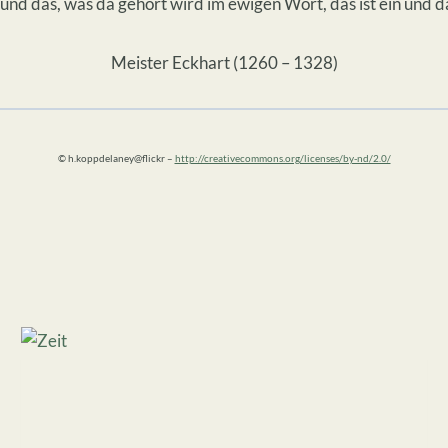
 und das, was da gehört wird im ewigen Wort, das ist ein und d
Meister Eckhart (1260 – 1328)
© h.koppdelaney@flickr –
http://creativecommons.org/licenses/by-nd/2.0/