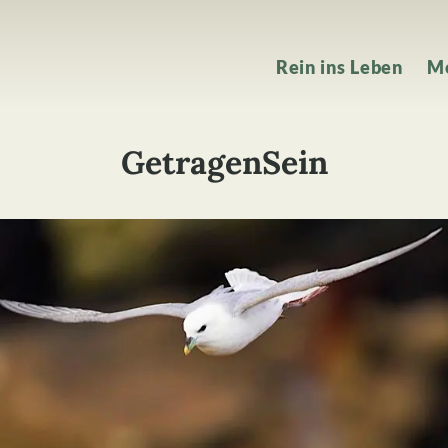
Rein ins Leben
M
GetragenSein